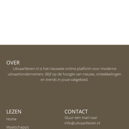
OVER
Uitvaartleven.nl is het nieuwste online platform voor moderne
uitvaartondernemers. Blijf op de hoogte van nieuws, ontwikkelingen
en trends in jouw vakgebied.
© 2026 Uitvaartleven.nl
LEZEN
CONTACT
Stuur een mail naar
Home
info@uitvaartleven.nl
Maatschappij