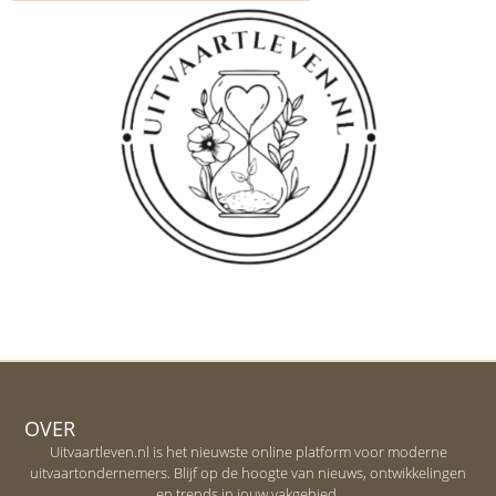
OVER
Uitvaartleven.nl is het nieuwste online platform voor moderne
uitvaartondernemers. Blijf op de hoogte van nieuws, ontwikkelingen
en trends in jouw vakgebied.