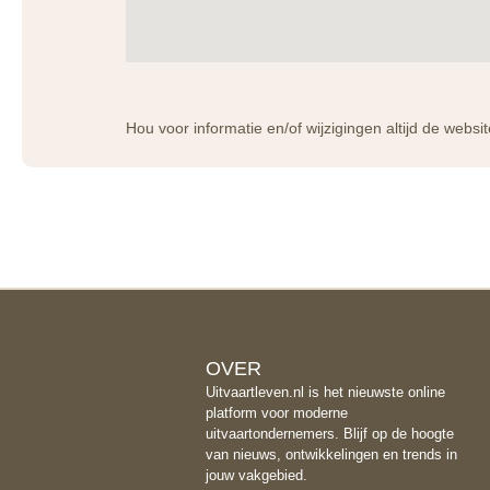
Hou voor informatie en/of wijzigingen altijd de websi
OVER
Uitvaartleven.nl is het nieuwste online
platform voor moderne
uitvaartondernemers. Blijf op de hoogte
van nieuws, ontwikkelingen en trends in
jouw vakgebied.