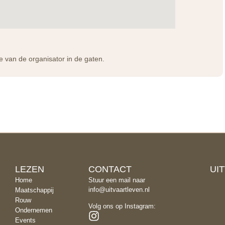
te van de organisator in de gaten.
LEZEN
CONTACT
UI
Home
Stuur een mail naar
info@uitvaartleven.nl
Maatschappij
Rouw
Volg ons op Instagram:
Ondernemen
Events